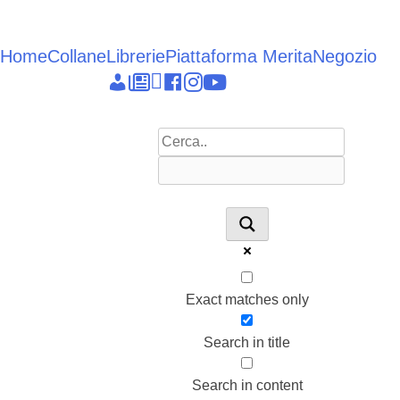
Vai
al
contenuto
Home
Collane
Librerie
Piattaforma Merita
Negozio
Epieikeia
Dettagli
News
Linkedin
facebook
instagram
youtube
account
Exact matches only
Search in title
Search in content