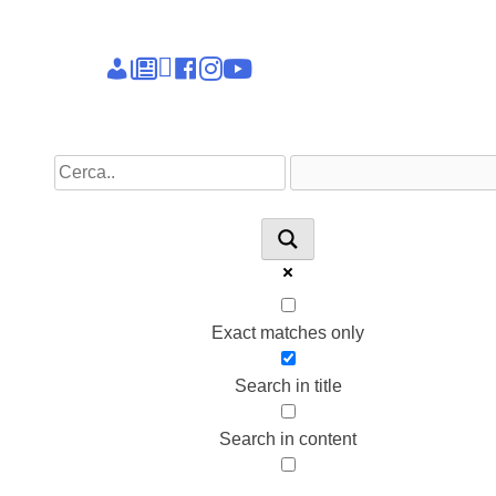
Epieikeia
Dettagli
News
Linkedin
facebook
instagram
youtube
account
Exact matches only
Search in title
Search in content