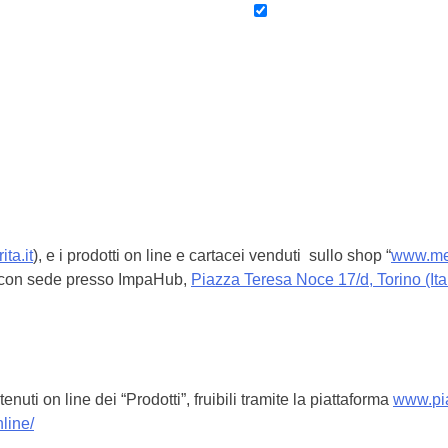
ta.it
), e i prodotti on line e cartacei venduti sullo shop “
www.mer
e, con sede presso ImpaHub,
Piazza Teresa Noce 17/d, Torino (Ita
enuti on line dei “Prodotti”, fruibili tramite la piattaforma
www.
pi
line/