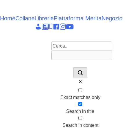
Vai
al
contenuto
Home
Collane
Librerie
Piattaforma Merita
Negozio
Epieikeia
Dettagli
News
Linkedin
facebook
instagram
youtube
account
Exact matches only
Search in title
Search in content