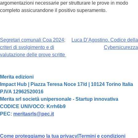
argomentazioni necessarie per strutturare le prove in modo
completo assicurandone il positivo superamento.
Navigazione
Segretari comunali Coa 2024;
Luca D’Agostino. Codice della
articoli
criteri di svolgimento e di
Cybersicurezza
valutazione delle prove scritte
Merita edizioni
Impact Hub | Piazza Teresa Noce 17/d | 10124 Torino Italia
P.IVA 12962520016
Merita srl società unipersonale - Startup innovativa
CODICE UNIVOCO: Krrh6b9
PEC:
meritasrls@pec.it
Come proteggiamo la tua privacy
|
Termini e condizioni