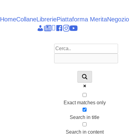
Vai
al
contenuto
Home
Collane
Librerie
Piattaforma Merita
Negozio
Epieikeia
Dettagli
News
Linkedin
facebook
instagram
youtube
account
Exact matches only
Search in title
Search in content