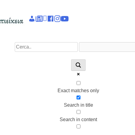
Epieikeia
Dettagli
News
Linkedin
facebook
instagram
youtube
account
Exact matches only
Search in title
Search in content