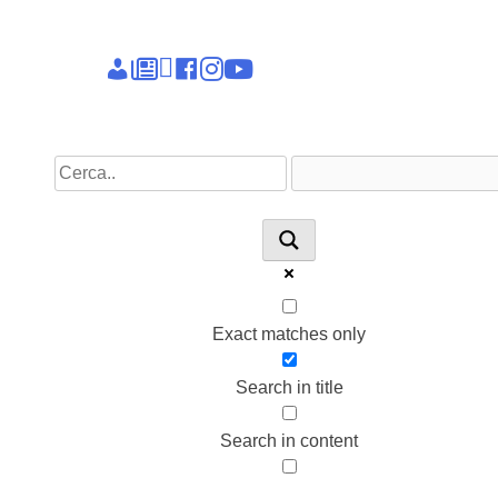
Epieikeia
Dettagli
News
Linkedin
facebook
instagram
youtube
account
Exact matches only
Search in title
Search in content