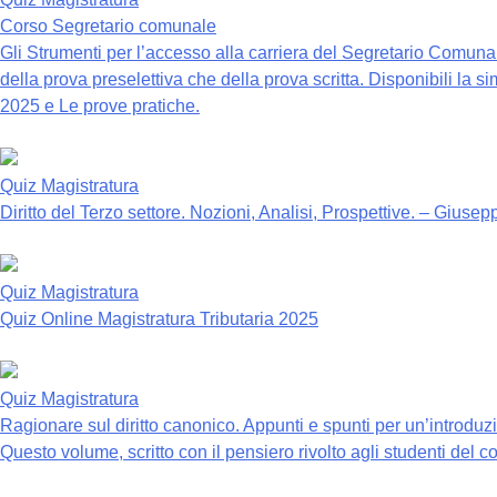
Corso Segretario comunale
Gli Strumenti per l’accesso alla carriera del Segretario Comunal
della prova preselettiva che della prova scritta. Disponibili la s
2025 e Le prove pratiche.
Quiz Magistratura
Diritto del Terzo settore. Nozioni, Analisi, Prospettive. – Giu
Quiz Magistratura
Quiz Online Magistratura Tributaria 2025
Quiz Magistratura
Ragionare sul diritto canonico. Appunti e spunti per un’introdu
Questo volume, scritto con il pensiero rivolto agli studenti del