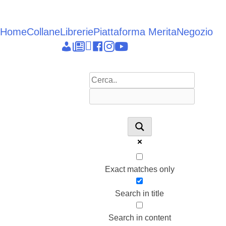
Vai
al
contenuto
Home
Collane
Librerie
Piattaforma Merita
Negozio
Epieikeia
Dettagli
News
Linkedin
facebook
instagram
youtube
account
Exact matches only
Search in title
Search in content