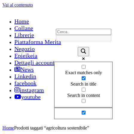
Vai al contenuto
Home
Collane
Librerie
Piattaforma Merita
Negozio
Epieikeia
Dettagli account
News
Exact matches only
Linkedin
facebook
Search in title
instagram
Search in content
youtube
Home
Prodotti taggati “agricoltura sostenibile”