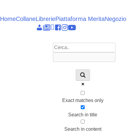
Vai
al
contenuto
Home
Collane
Librerie
Piattaforma Merita
Negozio
Epieikeia
Dettagli
News
Linkedin
facebook
instagram
youtube
account
Exact matches only
Search in title
Search in content