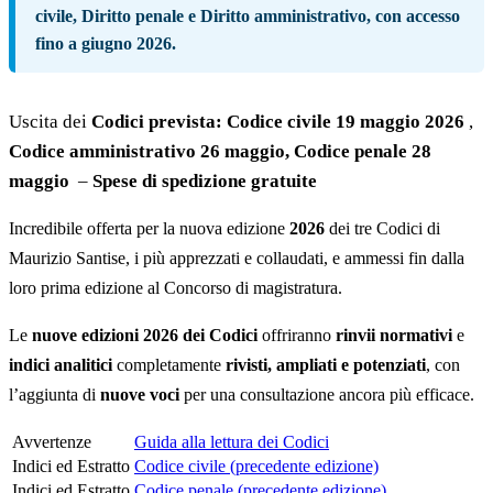
civile
,
Diritto penale
e
Diritto amministrativo
, con accesso
fino a
giugno 2026
.
Uscita dei
Codici prevista: Codice civile 19 maggio 2026
,
Codice amministrativo 26 maggio, Codice penale 28
maggio
–
Spese di spedizione gratuite
Incredibile offerta per la nuova edizione
2026
dei tre Codici di
Maurizio Santise, i più apprezzati e collaudati, e ammessi fin dalla
loro prima edizione al Concorso di magistratura.
Le
nuove edizioni 2026 dei Codici
offriranno
rinvii normativi
e
indici analitici
completamente
rivisti, ampliati e potenziati
, con
l’aggiunta di
nuove voci
per una consultazione ancora più efficace.
Avvertenze
Guida alla lettura dei Codici
Indici ed Estratto
Codice civile (precedente edizione)
Indici ed Estratto
Codice penale (precedente edizione)