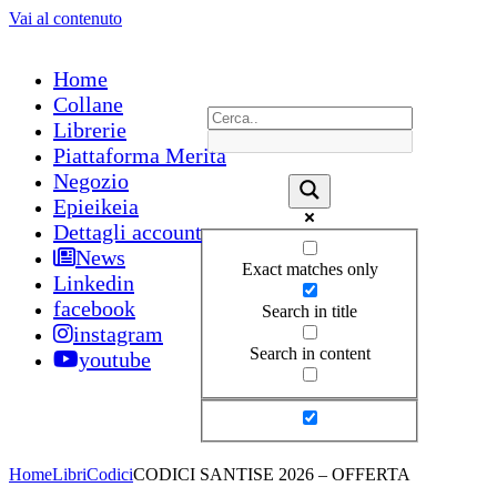
Vai al contenuto
Home
Collane
Librerie
Piattaforma Merita
Negozio
Epieikeia
Dettagli account
News
Exact matches only
Linkedin
facebook
Search in title
instagram
Search in content
youtube
Home
Libri
Codici
CODICI SANTISE 2026 – OFFERTA