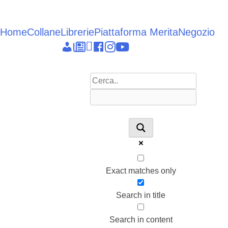
Vai
al
contenuto
Home
Collane
Librerie
Piattaforma Merita
Negozio
Epieikeia
Dettagli
News
Linkedin
facebook
instagram
youtube
account
Exact matches only
Search in title
Search in content