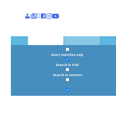
Epieikeia
Dettagli
News
Linkedin
facebook
instagram
youtube
account
Exact matches only
Search in title
Search in content