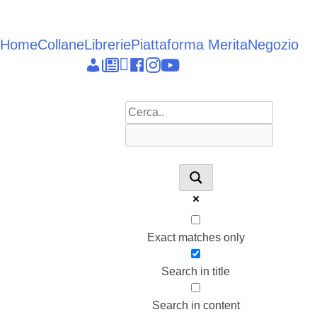
Vai
al
contenuto
Home
Collane
Librerie
Piattaforma Merita
Negozio
Epieikeia
Dettagli
News
Linkedin
facebook
instagram
youtube
account
Exact matches only
Search in title
Search in content