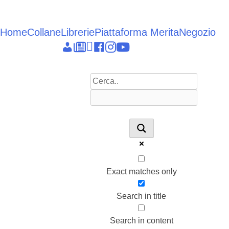
Vai
al
contenuto
Home
Collane
Librerie
Piattaforma Merita
Negozio
Epieikeia
Dettagli
News
Linkedin
facebook
instagram
youtube
account
Exact matches only
Search in title
Search in content