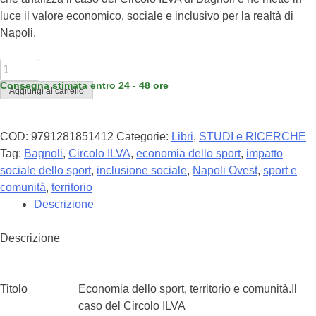
luce il valore economico, sociale e inclusivo per la realtà di
Napoli.
MARCO
MUSELLA-
Consegna stimata entro 24 - 48 ore
Aggiungi al carrello
ANTONIO
MINGUZZI
-
COD:
9791281851412
Categorie:
Libri
,
STUDI e RICERCHE
Economia
Tag:
Bagnoli
,
Circolo ILVA
,
economia dello sport
,
impatto
dello
sociale dello sport
,
inclusione sociale
,
Napoli Ovest
,
sport e
sport,
comunità
,
territorio
territorio
Descrizione
e
comunità.
Descrizione
quantità
Titolo
Economia dello sport, territorio e comunità.Il
caso del Circolo ILVA