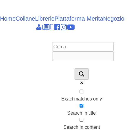
Vai
al
contenuto
Home
Collane
Librerie
Piattaforma Merita
Negozio
Epieikeia
Dettagli
News
Linkedin
facebook
instagram
youtube
account
Exact matches only
Search in title
Search in content