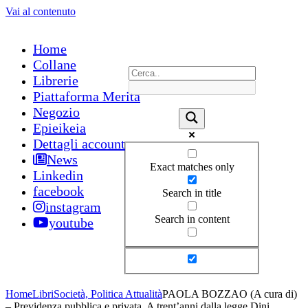
Vai al contenuto
Home
Collane
Librerie
Piattaforma Merita
Negozio
Epieikeia
Dettagli account
News
Exact matches only
Linkedin
facebook
Search in title
instagram
Search in content
youtube
Home
Libri
Società, Politica Attualità
PAOLA BOZZAO (A cura di)
– Previdenza pubblica e privata. A trent’anni dalla legge Dini