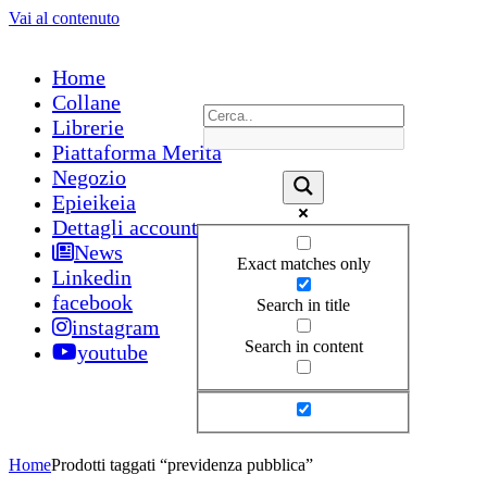
Vai al contenuto
Home
Collane
Librerie
Piattaforma Merita
Negozio
Epieikeia
Dettagli account
News
Exact matches only
Linkedin
facebook
Search in title
instagram
Search in content
youtube
Home
Prodotti taggati “previdenza pubblica”