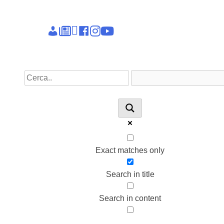
Epieikeia
Dettagli
News
Linkedin
facebook
instagram
youtube
account
Exact matches only
Search in title
Search in content