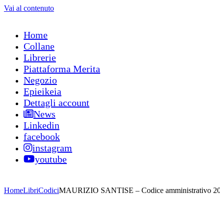
Vai al contenuto
Home
Collane
Librerie
Piattaforma Merita
Negozio
Epieikeia
Dettagli account
News
Linkedin
facebook
instagram
youtube
Home
Libri
Codici
MAURIZIO SANTISE – Codice amministrativo 2