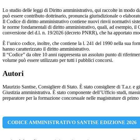
Lo studio delle leggi di Diritto amministrativo, qui raccolte in modo da
può essere contributo dottrinario, pronuncia giurisdizionale o elabora
Il Codice di diritto amministrativo contiene nuovi rinvii normativi siste
le norme fondamentali di diritto amministrativo, quali, ad esempio, il C
conversione del d.l. n. 19/2026 (decreto PNRR), che ha apportato modif
È l’unico codice, inoltre, che contiene la l. 241 del 1990 nella sua fo
hanno caratterizzato il diritto amministrativo.
Il “Codice” da oltre 10 anni rappresenta un assoluto punto di riferime
volume può essere utilizzato per tutti i pubblici concorsi.
Autori
Maurizio Santise, Consigliere di Stato. È stato consigliere di T.a.r. e 
Giustizia amministrativa. È stato componente dell’Ufficio studi, massima
preparatore per la formazione concorsuale nelle magistrature di primo 
CODICE AMMINISTRATIVO SANTISE EDIZIONE 2026