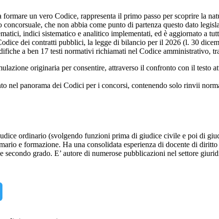
 formare un vero Codice, rappresenta il primo passo per scoprire la natur
to concorsuale, che non abbia come punto di partenza questo dato legisla
matici, indici sistematico e analitico implementati, ed è aggiornato a tut
odice dei contratti pubblici, la legge di bilancio per il 2026 (l. 30 dic
iche a ben 17 testi normativi richiamati nel Codice amministrativo, tra 
rmulazione originaria per consentire, attraverso il confronto con il testo
nto nel panorama dei Codici per i concorsi, contenendo solo rinvii normat
giudice ordinario (svolgendo funzioni prima di giudice civile e poi di gi
rio e formazione. Ha una consolidata esperienza di docente di diritto civi
e secondo grado. E’ autore di numerose pubblicazioni nel settore giurid