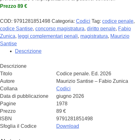
Prezzo 89 €
COD:
9791281851498
Categoria:
Codici
Tag:
codice penale
,
codice Santise
,
concorso magistratura
,
diritto penale
,
Fabio
Zunica
,
leggi complementari penali
,
magistratura
,
Maurizio
Santise
Descrizione
Descrizione
Titolo
Codice penale. Ed. 2026
Autore
Maurizio Santise – Fabio Zunica
Collana
Codici
Data di pubblicazione
giugno 2026
Pagine
1978
Prezzo
89 €
ISBN
9791281851498
Sfoglia il Codice
Download