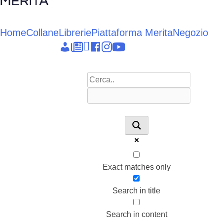
Vai
al
contenuto
Home
Collane
Librerie
Piattaforma Merita
Negozio
Epieikeia
Dettagli
News
Linkedin
facebook
instagram
youtube
account
Exact matches only
Search in title
Search in content