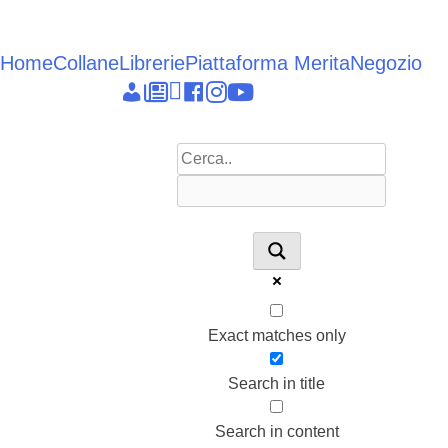
Vai
al
contenuto
Home
Collane
Librerie
Piattaforma Merita
Negozio
Epieikeia
Dettagli
News
Linkedin
facebook
instagram
youtube
account
Exact matches only
Search in title
Search in content