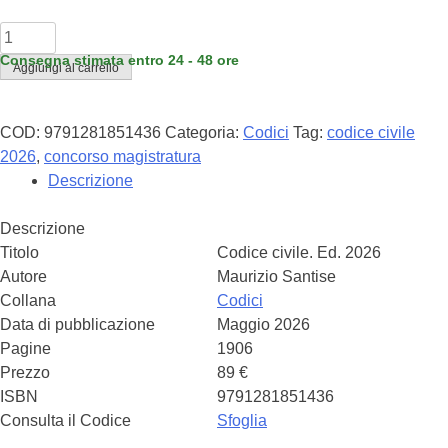
MAURIZIO
SANTISE
Consegna stimata entro 24 - 48 ore
Aggiungi al carrello
-
Codice
Civile
COD:
9791281851436
Categoria:
Codici
Tag:
codice civile
2026
2026
,
concorso magistratura
quantità
Descrizione
Descrizione
Titolo
Codice civile. Ed. 2026
Autore
Maurizio Santise
Collana
Codici
Data di pubblicazione
Maggio 2026
Pagine
1906
Prezzo
89 €
ISBN
9791281851436
Consulta il Codice
Sfoglia