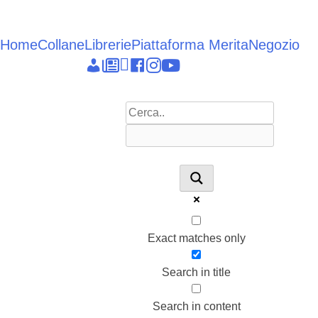
Vai
al
contenuto
Home
Collane
Librerie
Piattaforma Merita
Negozio
Epieikeia
Dettagli
News
Linkedin
facebook
instagram
youtube
account
Exact matches only
Search in title
Search in content