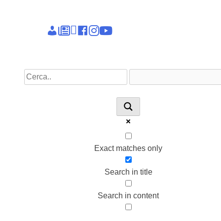
Epieikeia
Dettagli
News
Linkedin
facebook
instagram
youtube
account
Exact matches only
Search in title
Search in content