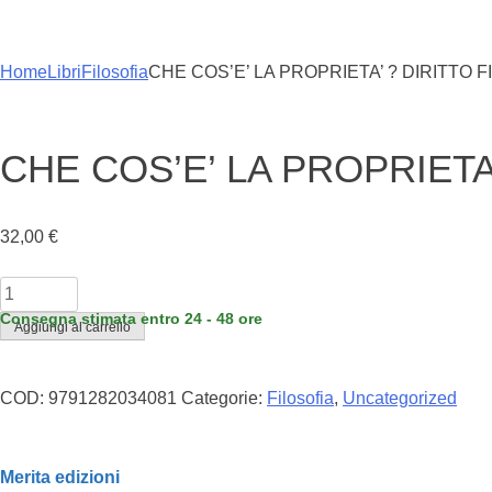
Home
Libri
Filosofia
CHE COS’E’ LA PROPRIETA’ ? DIRITTO FI
CHE COS’E’ LA PROPRIETA’
32,00
€
CHE
COS'E'
Consegna stimata entro 24 - 48 ore
Aggiungi al carrello
LA
PROPRIETA'
?
COD:
9791282034081
Categorie:
Filosofia
,
Uncategorized
DIRITTO
FILOSOFICO
III
Merita edizioni