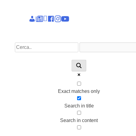
Epieikeia
Dettagli
News
Linkedin
facebook
instagram
youtube
account
Exact matches only
Search in title
Search in content