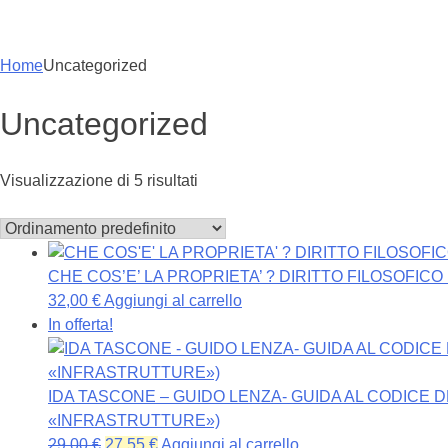
Home
Uncategorized
Uncategorized
Visualizzazione di 5 risultati
CHE COS’E’ LA PROPRIETA’ ? DIRITTO FILOSOFICO I
32,00
€
Aggiungi al carrello
In offerta!
IDA TASCONE – GUIDO LENZA- GUIDA AL CODICE D
«INFRASTRUTTURE»)
Il
Il
29,00
€
27,55
€
Aggiungi al carrello