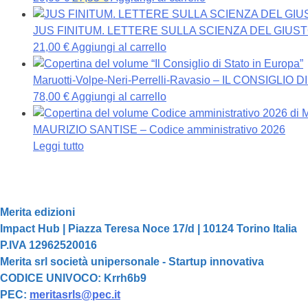
prezzo
prezzo
originale
attuale
JUS FINITUM. LETTERE SULLA SCIENZA DEL GIUSTO
era:
è:
21,00
€
Aggiungi al carrello
29,00 €.
27,55 €.
Maruotti-Volpe-Neri-Perrelli-Ravasio – IL CONSIGLIO
78,00
€
Aggiungi al carrello
MAURIZIO SANTISE – Codice amministrativo 2026
Leggi tutto
Merita edizioni
Impact Hub | Piazza Teresa Noce 17/d | 10124 Torino Italia
P.IVA 12962520016
Merita srl società unipersonale - Startup innovativa
CODICE UNIVOCO: Krrh6b9
PEC:
meritasrls@pec.it