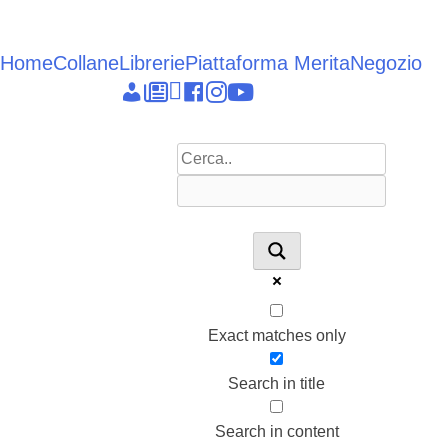
Vai
al
contenuto
Home
Collane
Librerie
Piattaforma Merita
Negozio
Epieikeia
Dettagli
News
Linkedin
facebook
instagram
youtube
account
Exact matches only
Search in title
Search in content