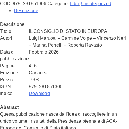
Ravasio
COD:
9791281851306
Categorie:
Libri
,
Uncategorized
-
Descrizione
IL
CONSIGLIO
Descrizione
DI
Titolo
IL CONSIGLIO DI STATO IN EUROPA
STATO
Autori
Luigi Maruotti – Carmine Volpe – Vincenzo Neri
IN
– Marina Perrelli – Roberta Ravasio
EUROPA
Data di
Febbraio 2026
quantità
pubblicazione
Pagine
416
Edizione
Cartacea
Prezzo
78 €
ISBN
9791281851306
Indice
Download
Abstract
Questa pubblicazione nasce dall’idea di raccogliere in un
unico volume i risultati della Presidenza biennale di ACA-
Europe del Consiglio di Stato italiano.