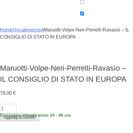
Home
Uncategorized
Maruotti-Volpe-Neri-Perrelli-Ravasio – IL
CONSIGLIO DI STATO IN EUROPA
Maruotti-Volpe-Neri-Perrelli-Ravasio –
IL CONSIGLIO DI STATO IN EUROPA
78,00
€
Maruotti-
Volpe-
Consegna stimata entro 24 - 48 ore
Aggiungi al carrello
Neri-
Perrelli-